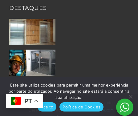
DESTAQUES
Este site utiliza cookies para permitir uma melhor experiência
por parte do utilizador. Ao navegar no site estará a consentir a
sua utilização.
PT
Ascensilis Elevadores © Todos os direitos reservados. |
Aceito
Política de Cookies
Desenvolvimento e Alojamento:
Teunome.com